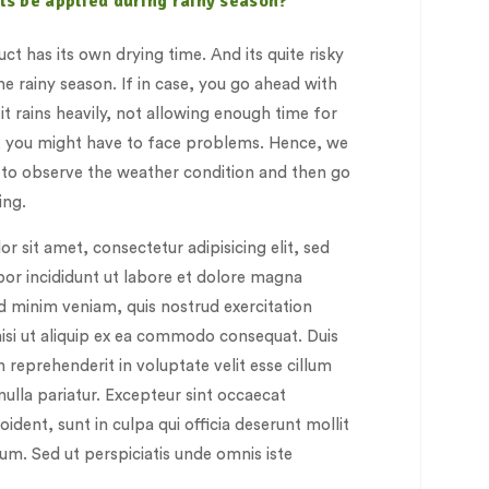
ts be applied during rainy season?
ct has its own drying time. And its quite risky
he rainy season. If in case, you go ahead with
it rains heavily, not allowing enough time for
 , you might have to face problems. Hence, we
o observe the weather condition and then go
ing.
 sit amet, consectetur adipisicing elit, sed
r incididunt ut labore et dolore magna
ad minim veniam, quis nostrud exercitation
nisi ut aliquip ex ea commodo consequat. Duis
in reprehenderit in voluptate velit esse cillum
nulla pariatur. Excepteur sint occaecat
ident, sunt in culpa qui officia deserunt mollit
um. Sed ut perspiciatis unde omnis iste