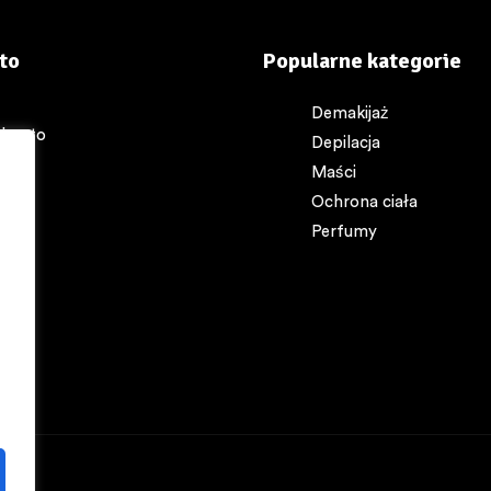
to
Popularne kategorie
Demakijaż
 konto
Depilacja
akt
Maści
yk
Ochrona ciała
p
Perfumy