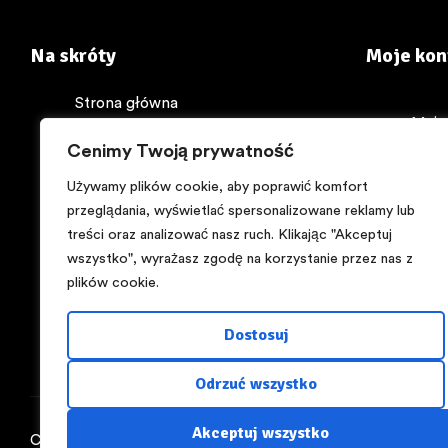
Na skróty
Moje kon
Strona główna
Moje
Sklep
Cenimy Twoją prywatność
Kont
O nas
Kosz
My w mediach
Używamy plików cookie, aby poprawić komfort
Skle
Encyklopedia zdrowia
przeglądania, wyświetlać spersonalizowane reklamy lub
treści oraz analizować nasz ruch. Klikając "Akceptuj
Kontakt
wszystko", wyrażasz zgodę na korzystanie przez nas z
Regulamin
plików cookie.
Polityka prywatności
Dostosuj
Odrzuć wszystko
Akceptuj wszystko
Copyright © 2025