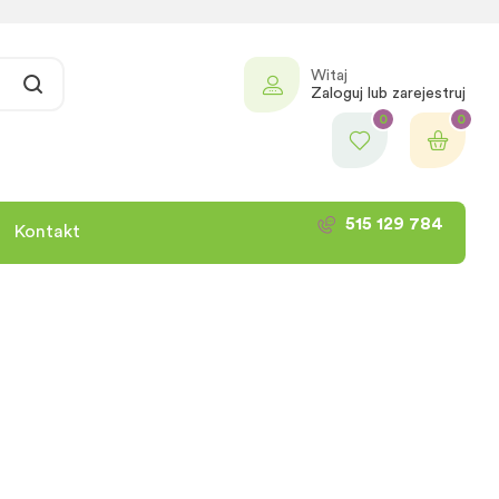
Witaj
Zaloguj lub zarejestruj
0
0
515 129 784
Kontakt