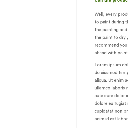
Can the produc
Well, every produ
to paint during t
the painting and 
the paint to dry
recommend you t
ahead with paint
Lorem ipsum dolor
do eiusmod tempo
aliqua. Ut enim 
ullamco laboris 
aute irure dolor 
dolore eu fugiat 
cupidatat non pro
anim id est labor