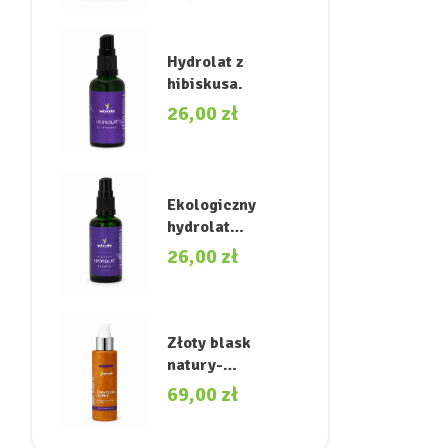
miękkość i
naturalny blask.
Hydrolat z
hibiskusa.
26,00
zł
Ekologiczny
hydrolat
akacjowy.
26,00
zł
Złoty blask
natury-
rozświetlający
69,00
zł
olejek do ciała.