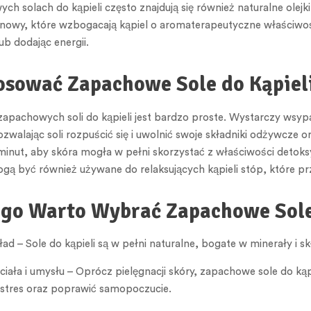
h solach do kąpieli często znajdują się również naturalne olejk
nowy, które wzbogacają kąpiel o aromaterapeutyczne właściwoś
ub dodając energii.
osować Zapachowe Sole do Kąpiel
apachowych soli do kąpieli jest bardzo proste. Wystarczy wsypać 
zwalając soli rozpuścić się i uwolnić swoje składniki odżywcze
minut, aby skóra mogła w pełni skorzystać z właściwości detoks
ogą być również używane do relaksujących kąpieli stóp, które 
go Warto Wybrać Zapachowe Sole
ład – Sole do kąpieli są w pełni naturalne, bogate w minerały i s
 ciała i umysłu – Oprócz pielęgnacji skóry, zapachowe sole do kąp
stres oraz poprawić samopoczucie.