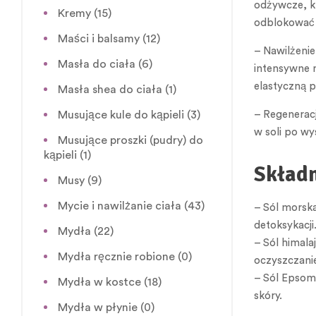
odżywcze, k
Kremy
(15)
odblokować p
Maści i balsamy
(12)
– Nawilżenie
Masła do ciała
(6)
intensywne n
elastyczną p
Masła shea do ciała
(1)
Musujące kule do kąpieli
(3)
– Regeneracj
w soli po wy
Musujące proszki (pudry) do
kąpieli
(1)
Składn
Musy
(9)
Mycie i nawilżanie ciała
(43)
– Sól morska
detoksykacji
Mydła
(22)
– Sól himala
Mydła ręcznie robione
(0)
oczyszczanie
– Sól Epsom 
Mydła w kostce
(18)
skóry.
Mydła w płynie
(0)