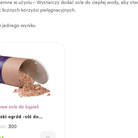
yjemne w użyciu – Wystarczy dodać sole do ciepłej wody, aby s
z licznych korzyści pielęgnacyjnych.
e jednego wyniku
we sole do kąpieli
ski ogród -sól do
ść:
300