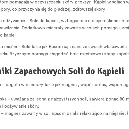
tóre pomagają w oczyszczaniu skóry z toksyn. Kąpiel w solach
ory, co przyczynia się do gładszej, zdrowszej skóry.
 i odżywienie – Sole do kąpieli, wzbogacone o oleje roślinne i m
awilżenie. Dodatkowo minerały zawarte w solach pomagają zmięk
o kąpieli.
a mięśni – Sole takie jak Epsom są znane ze swoich właściwości
siłku fizycznym pomaga złagodzić bóle mięśniowe i stany zapaln
iki Zapachowych Soli do Kąpieli
 – bogata w minerały takie jak magnez, wapń i potas, wspomaga 
.
jska – uważana za jedną z najczystszych soli, zawiera ponad 80 
 i odżywianie skóry.
– magnez zawarty w soli Epsom działa relaksująco na mięśnie, ła