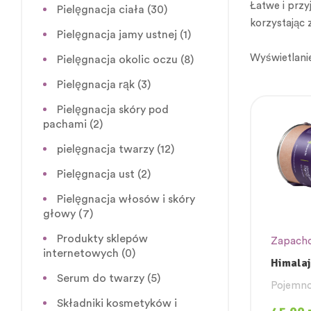
Łatwe i prz
Pielęgnacja ciała
(30)
korzystając 
Pielęgnacja jamy ustnej
(1)
Wyświetlani
Pielęgnacja okolic oczu
(8)
Pielęgnacja rąk
(3)
Pielęgnacja skóry pod
pachami
(2)
pielęgnacja twarzy
(12)
Pielęgnacja ust
(2)
Pielęgnacja włosów i skóry
głowy
(7)
Produkty sklepów
Zapacho
internetowych
(0)
Himalaj
kąpieli.
Serum do twarzy
(5)
Pojemno
Składniki kosmetyków i