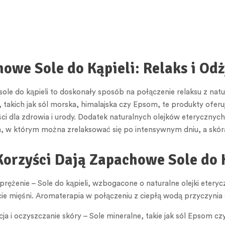
owe Sole do Kąpieli: Relaks i Od
le do kąpieli to doskonały sposób na połączenie relaksu z natu
 takich jak sól morska, himalajska czy Epsom, te produkty oferuj
ści dla zdrowia i urody. Dodatek naturalnych olejków eterycznyc
 w którym można zrelaksować się po intensywnym dniu, a skóra
Korzyści Dają Zapachowe Sole do 
dprężenie – Sole do kąpieli, wzbogacone o naturalne olejki ete
ęcie mięśni. Aromaterapia w połączeniu z ciepłą wodą przyczynia s
ja i oczyszczanie skóry – Sole mineralne, takie jak sól Epsom cz