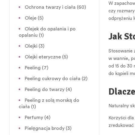
W zapachowyc
Ochrona twarzy i ciała
(60)
czy rozmary
Oleje
(5)
odprężeniu l
Olejek do opalania i po
Jak St
opalaniu
(1)
Olejki
(3)
Stosowanie z
Olejki eteryczne
(5)
w wannie, po
od 15 do 30 
Peeling
(7)
do kąpieli m
Peeling cukrowy do ciała
(2)
Dlacze
Peeling do twarzy
(4)
Peeling z solą morską do
Naturalny sk
ciała
(1)
Perfumy
(4)
Korzyści dla
zredukować 
Pielęgnacja brody
(3)