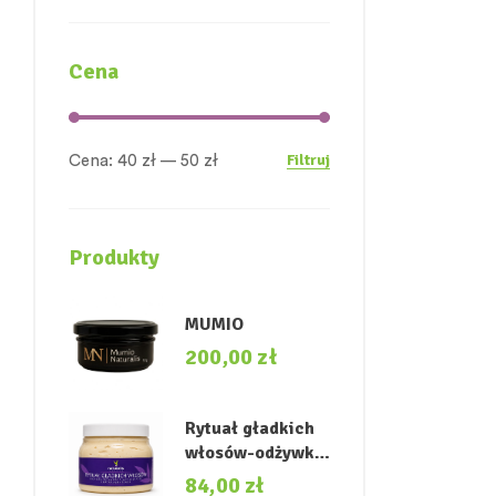
Cena
Filtruj
Cena:
40 zł
—
50 zł
Produkty
MUMIO
200,00
zł
Rytuał gładkich
włosów-odżywka
przywracająca
84,00
zł