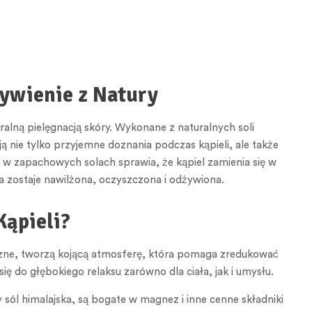
żywienie z Natury
ralną pielęgnacją skóry. Wykonane z naturalnych soli
ą nie tylko przyjemne doznania podczas kąpieli, ale także
h w zapachowych solach sprawia, że kąpiel zamienia się w
 zostaje nawilżona, oczyszczona i odżywiona.
Kąpieli?
ryczne, tworzą kojącą atmosferę, która pomaga zredukować
ię do głębokiego relaksu zarówno dla ciała, jak i umysłu.
y sól himalajska, są bogate w magnez i inne cenne składniki