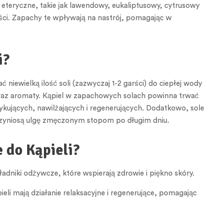
i eteryczne, takie jak lawendowy, eukaliptusowy, cytrusowy
ci. Zapachy te wpływają na nastrój, pomagając w
i?
niewielką ilość soli (zazwyczaj 1-2 garści) do ciepłej wody
 oraz aromaty. Kąpiel w zapachowych solach powinna trwać
ykujących, nawilżających i regenerujących. Dodatkowo, sole
przyniosą ulgę zmęczonym stopom po długim dniu.
 do Kąpieli?
kładniki odżywcze, które wspierają zdrowie i piękno skóry.
ieli mają działanie relaksacyjne i regenerujące, pomagając