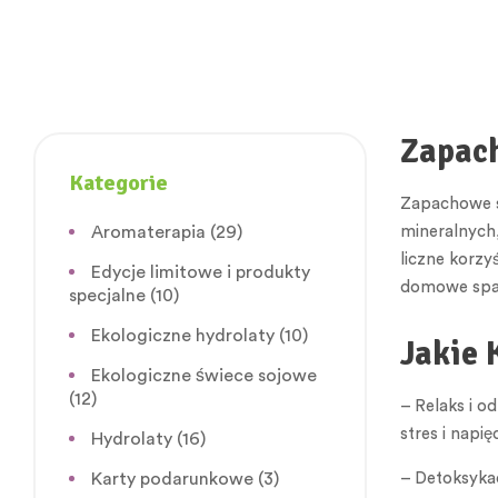
Zapach
Kategorie
Zapachowe so
Aromaterapia
(29)
mineralnych,
liczne korzy
Edycje limitowe i produkty
domowe spa,
specjalne
(10)
Ekologiczne hydrolaty
(10)
Jakie 
Ekologiczne świece sojowe
(12)
– Relaks i o
stres i napi
Hydrolaty
(16)
Karty podarunkowe
(3)
– Detoksykac