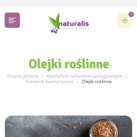
0
Olejki roślinne
Strona główna
Kosmetyki naturalne i pielęgnacyjne
Surowce kosmetyczne
Olejki roślinne