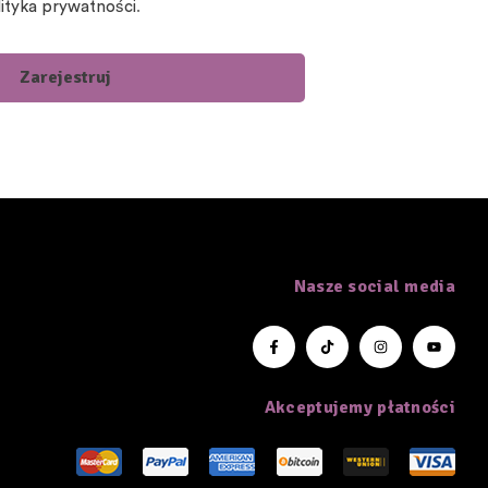
lityka prywatności
.
Zarejestruj
Nasze social media
Akceptujemy płatności