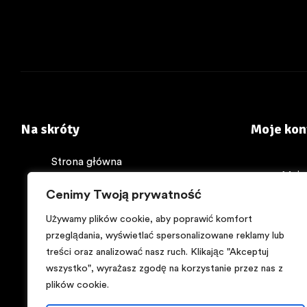
Na skróty
Moje kon
Strona główna
Moje
Sklep
Cenimy Twoją prywatność
Kont
O nas
Kosz
My w mediach
Używamy plików cookie, aby poprawić komfort
Skle
przeglądania, wyświetlać spersonalizowane reklamy lub
Encyklopedia zdrowia
treści oraz analizować nasz ruch. Klikając "Akceptuj
Kontakt
wszystko", wyrażasz zgodę na korzystanie przez nas z
Regulamin
plików cookie.
Polityka prywatności