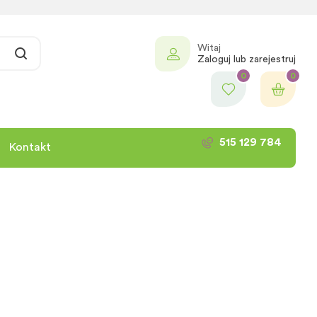
Witaj
Zaloguj lub zarejestruj
0
0
515 129 784
Kontakt