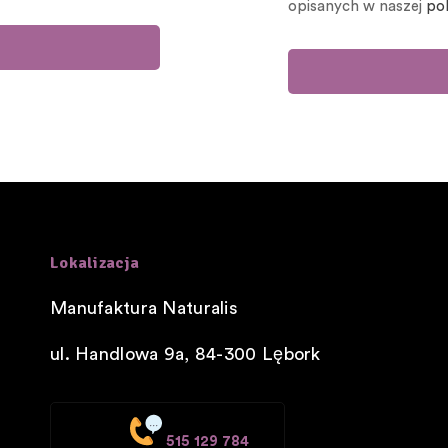
opisanych w naszej
po
Lokalizacja
Manufaktura Naturalis
ul. Handlowa 9a, 84-300
Lębork
515 129 784