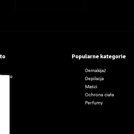
to
Popularne kategorie
Demakijaż
 konto
Depilacja
akt
Maści
yk
Ochrona ciała
p
Perfumy