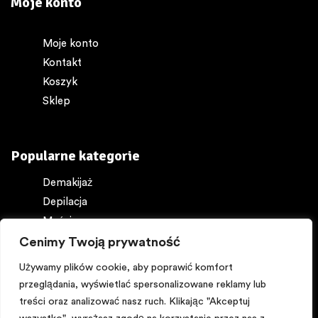
Moje konto
Moje konto
Kontakt
Koszyk
Sklep
Popularne kategorie
Demakijaż
Depilacja
Maści
Ochrona ciała
Cenimy Twoją prywatność
Perfumy
Używamy plików cookie, aby poprawić komfort
przeglądania, wyświetlać spersonalizowane reklamy lub
treści oraz analizować nasz ruch. Klikając "Akceptuj