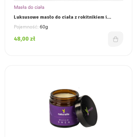
Masła do ciała
Luksusowe masło do ciała z rokitnikiem i
koenzymem Q10
Pojemność:
60g
48,00
zł