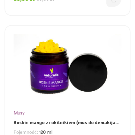
Musy
Boskie mango z rokitnikiem (mus do demakijażu
i mycia ciała)
Pojemność:
120 ml