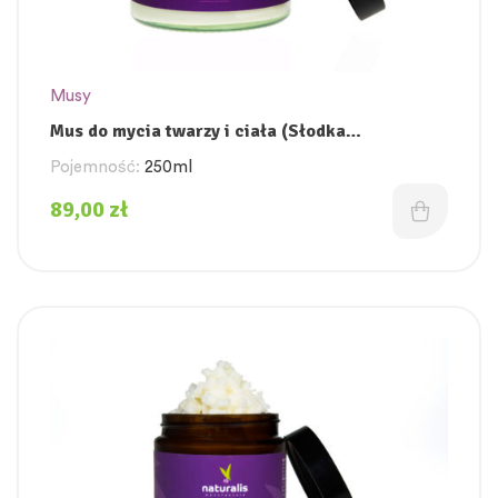
Musy
Mus do mycia twarzy i ciała (Słodka
pomarańcza z nutą wiśni i maliny)
Pojemność:
250ml
89,00
zł