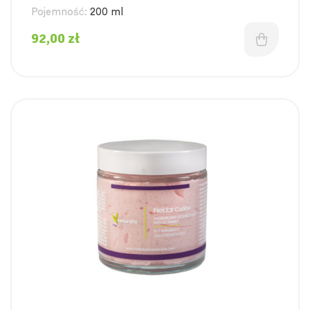
ciała z łagodzącą witaminą B12
Pojemność:
200 ml
92,00
zł