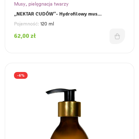
Musy
,
pielęgnacja twarzy
„NEKTAR CUDÓW”- Hydrofilowy mus
oczyszczający z łagodzącą witaminą B12
Pojemność:
120 ml
62,00
zł
-6%