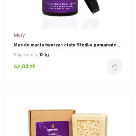
Musy
Mus do mycia twarzy i ciała Słodka pomarańcza
z nutą wiśni i maliny(hydrofilowy do demakijażu)
Pojemność:
120g
52,00
zł