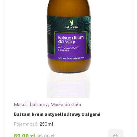
Maści i balsamy
,
Masła do ciała
Balsam krem antycellulitowy z algami
Pojemność:
250ml
89,00
zł
95,00
zł