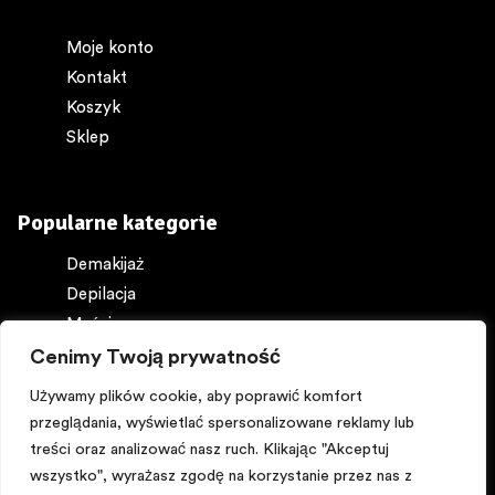
Moje konto
Kontakt
Koszyk
Sklep
Popularne kategorie
Demakijaż
Depilacja
Maści
Ochrona ciała
Cenimy Twoją prywatność
Perfumy
Używamy plików cookie, aby poprawić komfort
przeglądania, wyświetlać spersonalizowane reklamy lub
treści oraz analizować nasz ruch. Klikając "Akceptuj
wszystko", wyrażasz zgodę na korzystanie przez nas z