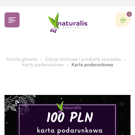
0
Strona główna
Edycje limitowe i produkty specjalne
Karty podarunkowe
Karta podarunkowa