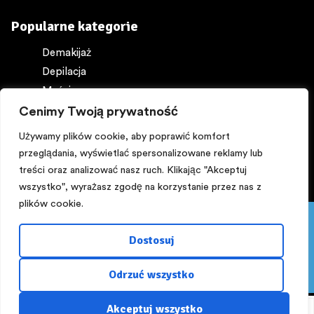
Popularne kategorie
Demakijaż
Depilacja
Maści
Ochrona ciała
Cenimy Twoją prywatność
Perfumy
Używamy plików cookie, aby poprawić komfort
przeglądania, wyświetlać spersonalizowane reklamy lub
treści oraz analizować nasz ruch. Klikając "Akceptuj
wszystko", wyrażasz zgodę na korzystanie przez nas z
plików cookie.
Pięknego dnia:) PROMOCJA! Z kuponem ,,lato,, -15%
Copyright © 2025
NA WSZYSTKO powyżej 200 zł do 16 sierpnia.
Dostosuj
Zapraszamy!!!
Zaprojektowane przez
rusz.to
Odrzuć wszystko
Odrzuć
Akceptuj wszystko