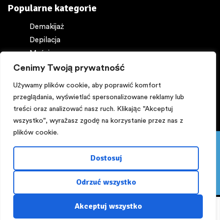
Popularne kategorie
Demakijaż
Depilacja
Maści
Ochrona ciała
Cenimy Twoją prywatność
Perfumy
Używamy plików cookie, aby poprawić komfort
przeglądania, wyświetlać spersonalizowane reklamy lub
treści oraz analizować nasz ruch. Klikając "Akceptuj
wszystko", wyrażasz zgodę na korzystanie przez nas z
plików cookie.
Pięknego dnia:) PROMOCJA! Z kuponem ,,lato,, -15%
Copyright © 2025
NA WSZYSTKO powyżej 200 zł do 16 sierpnia.
Dostosuj
Zapraszamy!!!
Zaprojektowane przez
rusz.to
Odrzuć wszystko
Odrzuć
Akceptuj wszystko
Szukaj