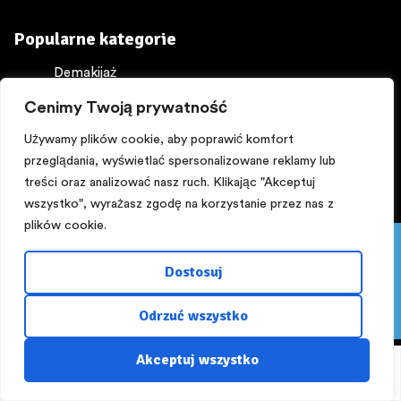
Popularne kategorie
Demakijaż
Depilacja
Cenimy Twoją prywatność
Maści
Używamy plików cookie, aby poprawić komfort
Ochrona ciała
przeglądania, wyświetlać spersonalizowane reklamy lub
Perfumy
treści oraz analizować nasz ruch. Klikając "Akceptuj
wszystko", wyrażasz zgodę na korzystanie przez nas z
plików cookie.
Pięknego dnia:) PROMOCJA! Z kuponem ,,lato,, -15%
NA WSZYSTKO powyżej 200 zł do 16 sierpnia.
Dostosuj
Zapraszamy!!!
Copyright © 2025
Odrzuć wszystko
Odrzuć
Zaprojektowane przez
rusz.to
Akceptuj wszystko
Sklep
Moje konto
Lista życzeń
Szukaj