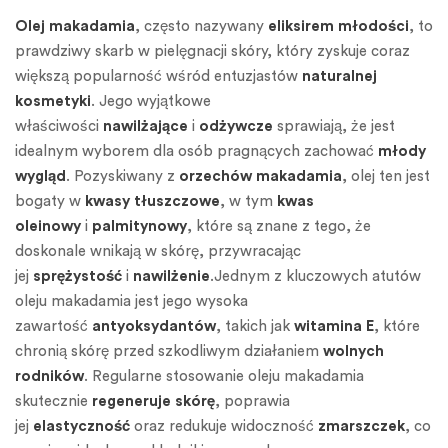
Olej makadamia
, często nazywany
eliksirem młodości
, to
prawdziwy skarb w pielęgnacji skóry, który zyskuje coraz
większą popularność wśród entuzjastów
naturalnej
kosmetyki
. Jego wyjątkowe
właściwości
nawilżające
i
odżywcze
sprawiają, że jest
idealnym wyborem dla osób pragnących zachować
młody
wygląd
. Pozyskiwany z
orzechów makadamia
, olej ten jest
bogaty w
kwasy tłuszczowe
, w tym
kwas
oleinowy
i
palmitynowy
, które są znane z tego, że
doskonale wnikają w skórę, przywracając
jej
sprężystość
i
nawilżenie
.Jednym z kluczowych atutów
oleju makadamia jest jego wysoka
zawartość
antyoksydantów
, takich jak
witamina E
, które
chronią skórę przed szkodliwym działaniem
wolnych
rodników
. Regularne stosowanie oleju makadamia
skutecznie
regeneruje skórę
, poprawia
jej
elastyczność
oraz redukuje widoczność
zmarszczek
, co