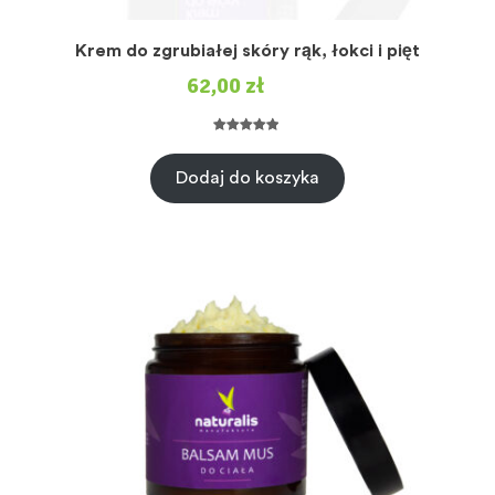
Krem do zgrubiałej skóry rąk, łokci i pięt
62,00
zł
Oceniony
4
5.00
na 5 na
Dodaj do koszyka
podstawie
ocen
klientów