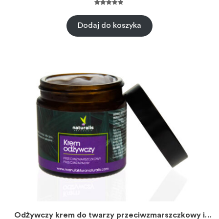
Oceniony
2
5.00
na 5 na
Dodaj do koszyka
podstawie
ocen
klientów
Odżywczy krem do twarzy przeciwzmarszczkowy i