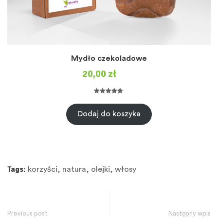
Mydło czekoladowe
20,00
zł
Oceniony
2
5.00
na 5 na
Dodaj do koszyka
podstawie
ocen
klientów
Tags:
korzyści
,
natura
,
olejki
,
włosy
Previous post
Następny wpis