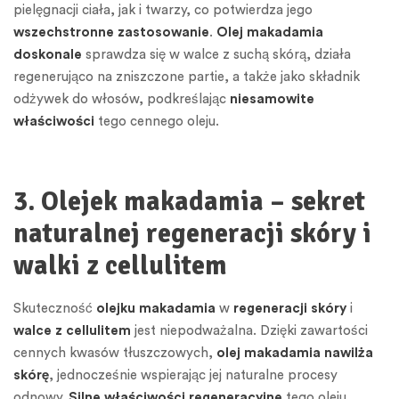
pielęgnacji ciała, jak i twarzy, co potwierdza jego
wszechstronne zastosowanie
.
Olej makadamia
doskonale
sprawdza się w walce z suchą skórą, działa
regenerująco na zniszczone partie, a także jako składnik
odżywek do włosów, podkreślając
niesamowite
właściwości
tego cennego oleju.
3. Olejek makadamia – sekret
naturalnej regeneracji skóry i
walki z cellulitem
Skuteczność
olejku makadamia
w
regeneracji skóry
i
walce z cellulitem
jest niepodważalna. Dzięki zawartości
cennych kwasów tłuszczowych,
olej makadamia nawilża
skórę
, jednocześnie wspierając jej naturalne procesy
odnowy.
Silne właściwości regeneracyjne
tego oleju