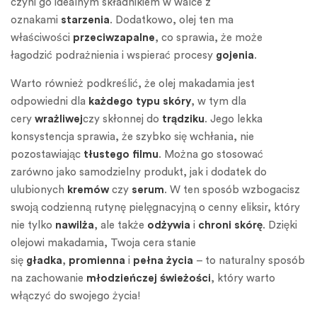
czyni go idealnym składnikiem w walce z
oznakami
starzenia
. Dodatkowo, olej ten ma
właściwości
przeciwzapalne
, co sprawia, że może
łagodzić podrażnienia i wspierać procesy
gojenia
.
Warto również podkreślić, że olej makadamia jest
odpowiedni dla
każdego typu skóry
, w tym dla
cery
wrażliwej
czy skłonnej do
trądziku
. Jego lekka
konsystencja sprawia, że szybko się wchłania, nie
pozostawiając
tłustego filmu
. Można go stosować
zarówno jako samodzielny produkt, jak i dodatek do
ulubionych
kremów
czy
serum
. W ten sposób wzbogacisz
swoją codzienną rutynę pielęgnacyjną o cenny eliksir, który
nie tylko
nawilża
, ale także
odżywia
i
chroni skórę
. Dzięki
olejowi makadamia, Twoja cera stanie
się
gładka
,
promienna
i
pełna życia
– to naturalny sposób
na zachowanie
młodzieńczej świeżości
, który warto
włączyć do swojego życia!