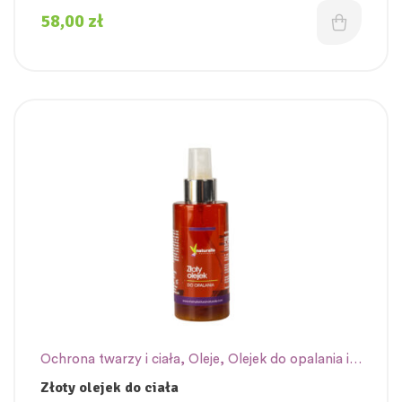
58,00
zł
Ochrona twarzy i ciała
,
Oleje
,
Olejek do opalania i
po opalaniu
,
Olejki
,
Pielęgnacja ciała
Złoty olejek do ciała