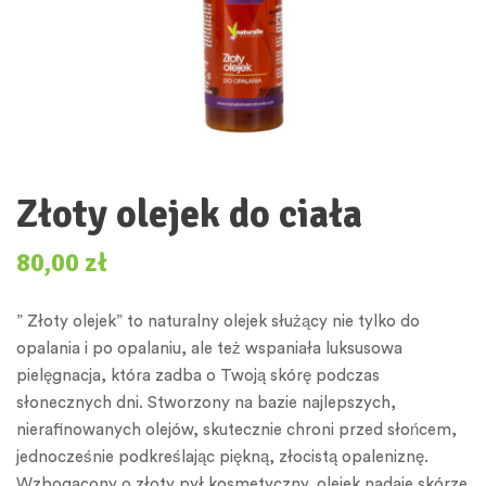
Złoty olejek do ciała
80,00
zł
” Złoty olejek” to naturalny olejek służący nie tylko do
opalania i po opalaniu, ale też wspaniała luksusowa
pielęgnacja, która zadba o Twoją skórę podczas
słonecznych dni. Stworzony na bazie najlepszych,
nierafinowanych olejów, skutecznie chroni przed słońcem,
jednocześnie podkreślając piękną, złocistą opaleniznę.
Wzbogacony o złoty pył kosmetyczny, olejek nadaje skórze