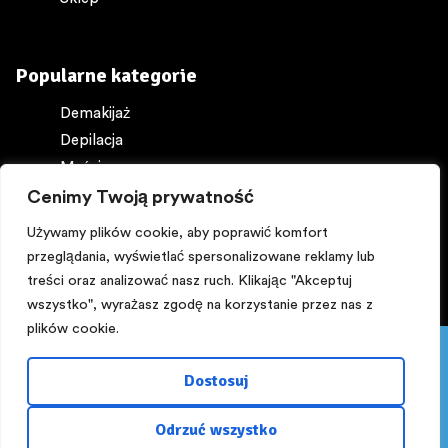
Popularne kategorie
Demakijaż
Depilacja
Maści
Ochrona ciała
Cenimy Twoją prywatność
Perfumy
Używamy plików cookie, aby poprawić komfort
przeglądania, wyświetlać spersonalizowane reklamy lub
treści oraz analizować nasz ruch. Klikając "Akceptuj
wszystko", wyrażasz zgodę na korzystanie przez nas z
plików cookie.
Pięknego dnia:) PROMOCJA! Z kuponem ,,lato,, -15%
Copyright © 2025
NA WSZYSTKO powyżej 200 zł do 16 sierpnia.
Dostosuj
Zapraszamy!!!
Zaprojektowane przez
rusz.to
Odrzuć wszystko
Odrzuć