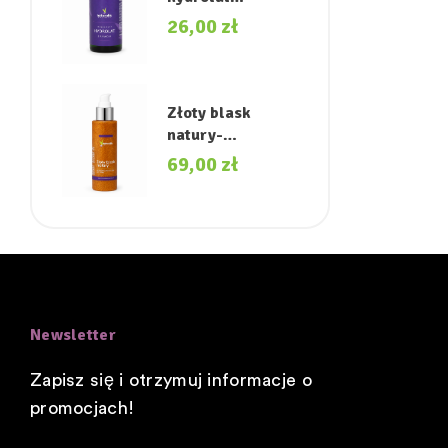
akacjowy.
26,00
zł
Złoty blask
natury-
rozświetlający
69,00
zł
olejek do ciała.
Newsletter
Zapisz się i otrzymuj informacje o
promocjach!