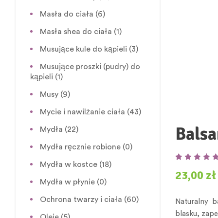
Masła do ciała
(6)
Masła shea do ciała
(1)
Musujące kule do kąpieli
(3)
Musujące proszki (pudry) do
kąpieli
(1)
Musy
(9)
Mycie i nawilżanie ciała
(43)
Balsa
Mydła
(22)
Mydła ręcznie robione
(0)
Mydła w kostce
(18)
Oceniony
4
5.00
23,00
zł
na 5 na
Mydła w płynie
(0)
podstawie
ocen klientów
Ochrona twarzy i ciała
(60)
Naturalny ba
blasku, zape
Oleje
(5)