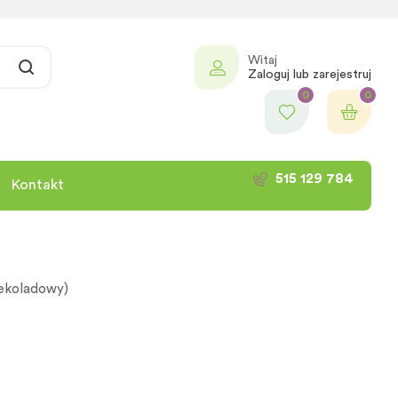
Witaj
Zaloguj lub zarejestruj
0
0
515 129 784
Kontakt
zekoladowy)