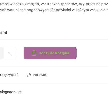
omoc w czasie zimnych, wietrznych spacerów, czy pracy na pow
ących warunkach pogodowych. Odpowiedni w każdym wieku dla dzi
15ml
Dodaj do koszyka
listy życzeń
Porównaj
ielęgnacja ust