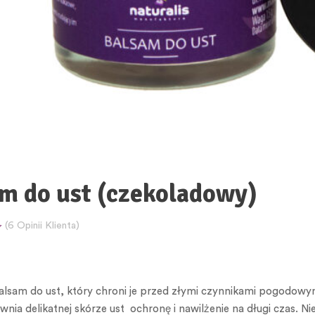
m do ust (czekoladowy)
(
6
Opinii Klienta)
lsam do ust, który chroni je przed złymi czynnikami pogodowym
wnia delikatnej skórze ust ochronę i nawilżenie na długi czas. Ni