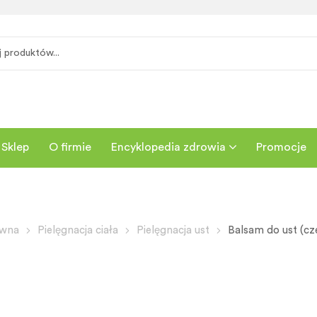
Sklep
O firmie
Encyklopedia zdrowia
Promocje
ówna
Pielęgnacja ciała
Pielęgnacja ust
Balsam do ust (c