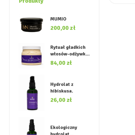
Produkty
MUMIO
200,00
zł
Rytuał gładkich
włosów-odżywka
przywracająca
84,00
zł
miękkość i
naturalny blask.
Hydrolat z
hibiskusa.
26,00
zł
Ekologiczny
hydrolat