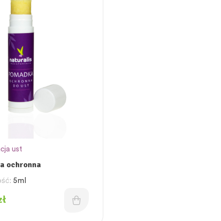
cja ust
a ochronna
ść:
5ml
zł