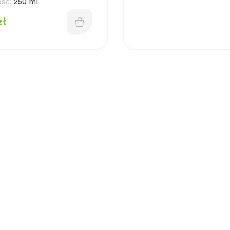
ść:
250 ml
zł