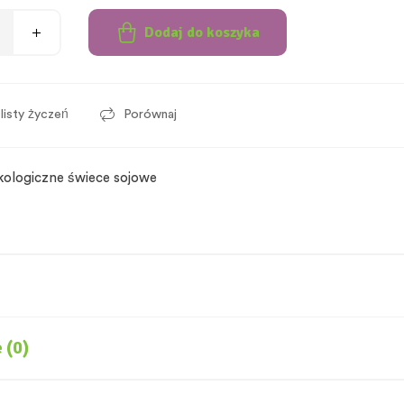
Dodaj do koszyka
listy życzeń
Porównaj
kologiczne świece sojowe
 (0)