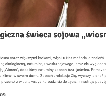
giczna świeca sojowa „wios
iosna coraz większymi krokami, więc i u Nas możecie ją znaleź
cę ekologiczną, naturalną z wosku sojowego, czyż nie wygląda 
ą „Wiosna”, dodaliśmy naturalny zapach bzu i jaśminu. Primave
tki klimat w swoim domu. Zapach zrelaksuje Cię, wyciszy, ale też
o przecież z wiosną wszystko budzi się do życia…i nastraja pozyt
250ml