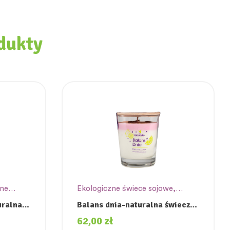
dukty
zne
Ekologiczne świece sojowe
,
Świece sojowe
uralna
Balans dnia-naturalna świeczka
sojowa.
62,00
zł