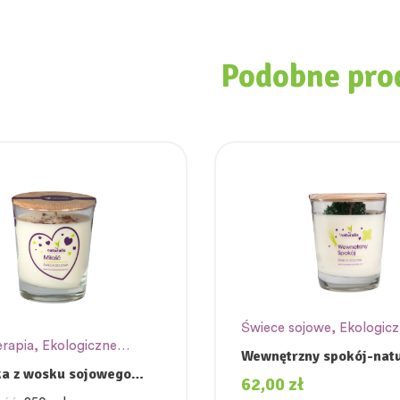
Podobne pro
Świece sojowe
,
Ekologic
rapia
,
Ekologiczne
świece sojowe
Wewnętrzny spokój-nat
sojowe
,
Świece sojowe
a z wosku sojowego
świeca sojowa.
62,00
zł
Ć”