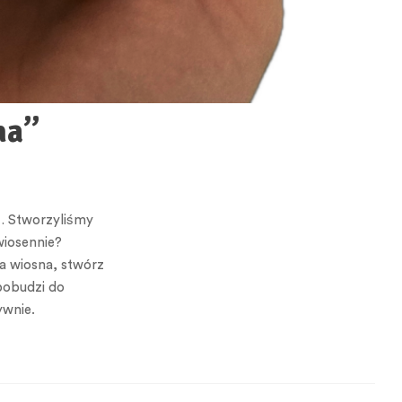
na”
ć… Stworzyliśmy
wiosennie?
ra wiosna, stwórz
 pobudzi do
ywnie.