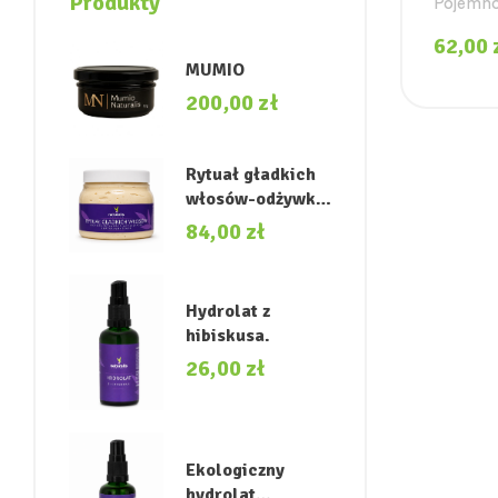
Produkty
Pojemno
62,00
MUMIO
200,00
zł
Rytuał gładkich
włosów-odżywka
przywracająca
84,00
zł
miękkość i
naturalny blask.
Hydrolat z
hibiskusa.
26,00
zł
Ekologiczny
hydrolat