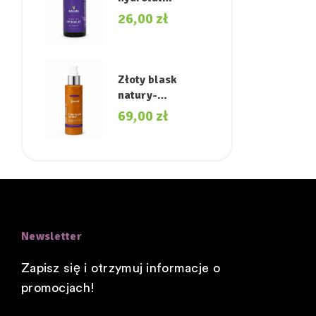
akacjowy.
26,00
zł
Złoty blask
natury-
rozświetlający
69,00
zł
olejek do ciała.
Newsletter
Zapisz się i otrzymuj informacje o
promocjach!