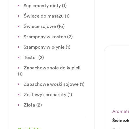
Suplementy diety
(1)
Świece do masażu
(1)
Świece sojowe
(16)
Szampony w kostce
(2)
Szampony w płynie
(1)
Tester
(2)
Zapachowe sole do kąpieli
(1)
Zapachowe woski sojowe
(1)
Zestawy i preparaty
(1)
Zioła
(2)
Aromate
świece 
Świeczk
„MIŁOŚ