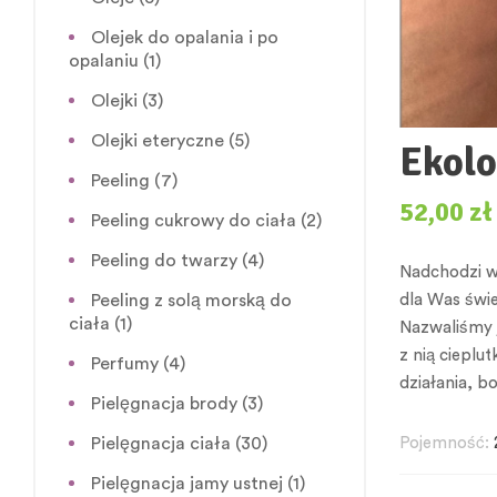
Olejek do opalania i po
opalaniu
(1)
Olejki
(3)
Olejki eteryczne
(5)
Ekolo
Peeling
(7)
52,00
zł
Peeling cukrowy do ciała
(2)
Peeling do twarzy
(4)
Nadchodzi w
Peeling z solą morską do
dla Was świe
ciała
(1)
Nazwaliśmy j
z nią cieplu
Perfumy
(4)
działania, b
Pielęgnacja brody
(3)
Pielęgnacja ciała
(30)
Pojemność:
Pielęgnacja jamy ustnej
(1)