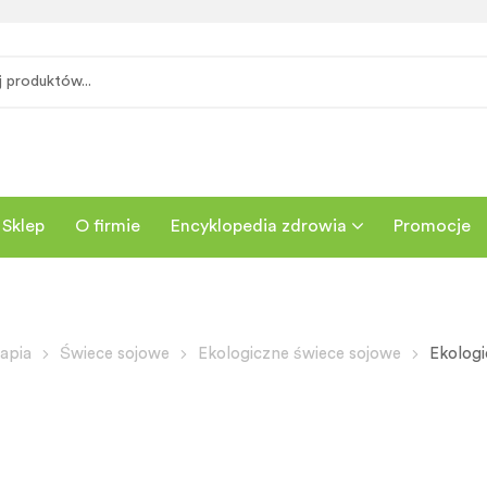
Sklep
O firmie
Encyklopedia zdrowia
Promocje
apia
Świece sojowe
Ekologiczne świece sojowe
Ekologi