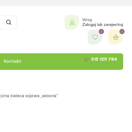
Witaj
Zaloguj lub zarejestruj
0
0
515 129 784
Kontakt
czna świeca sojowa „wiosna”