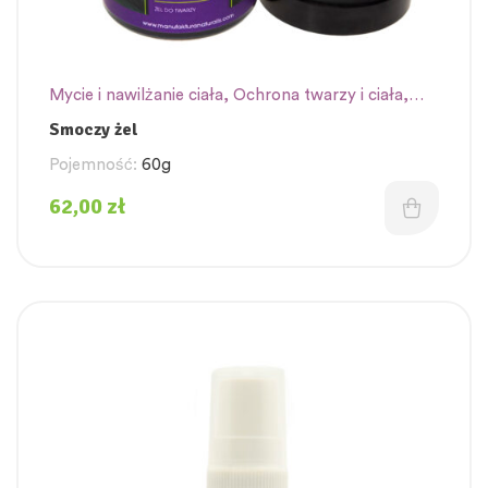
Mycie i nawilżanie ciała
,
Ochrona twarzy i ciała
,
Oleje
,
pielęgnacja twarzy
,
Serum do twarzy
Smoczy żel
Pojemność:
60g
62,00
zł