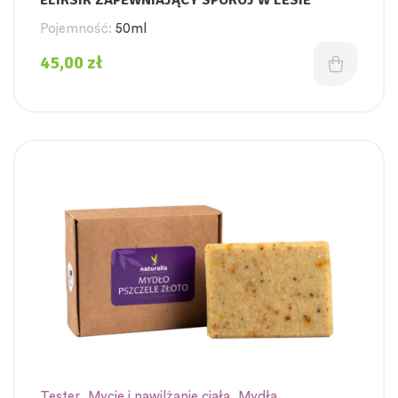
Pojemność:
50ml
45,00
zł
Tester
,
Mycie i nawilżanie ciała
,
Mydła