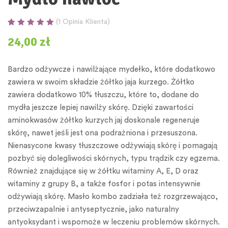
(
1
Opinia Klienta)
Oceniony
1
5.00
24,00
zł
na 5 na
podstawie
oceny klienta
Bardzo odżywcze i nawilżające mydełko, które dodatkowo
zawiera w swoim składzie żółtko jaja kurzego. Żółtko
zawiera dodatkowo 10% tłuszczu, które to, dodane do
mydła jeszcze lepiej nawilży skórę. Dzięki zawartości
aminokwasów żółtko kurzych jaj doskonale regeneruje
skórę, nawet jeśli jest ona podrażniona i przesuszona.
Nienasycone kwasy tłuszczowe odżywiają skórę i pomagają
pozbyć się dolegliwości skórnych, typu trądzik czy egzema.
Również znajdujące się w żółtku witaminy A, E, D oraz
witaminy z grupy B, a także fosfor i potas intensywnie
odżywiają skórę. Masło kombo zadziała też rozgrzewająco,
przeciwzapalnie i antyseptycznie, jako naturalny
antyoksydant i wspomoże w leczeniu problemów skórnych.