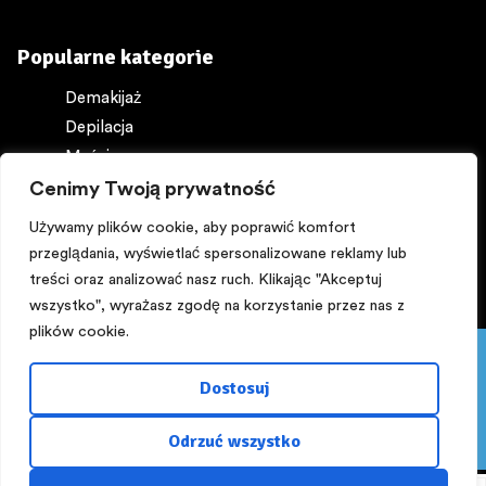
Popularne kategorie
Demakijaż
Depilacja
Maści
Ochrona ciała
Cenimy Twoją prywatność
Perfumy
Używamy plików cookie, aby poprawić komfort
przeglądania, wyświetlać spersonalizowane reklamy lub
treści oraz analizować nasz ruch. Klikając "Akceptuj
wszystko", wyrażasz zgodę na korzystanie przez nas z
plików cookie.
Pięknego dnia:) PROMOCJA! Z kuponem ,,lato,, -15%
Copyright © 2025
NA WSZYSTKO powyżej 200 zł do 16 sierpnia.
Dostosuj
Zapraszamy!!!
Zaprojektowane przez
rusz.to
Odrzuć wszystko
Odrzuć