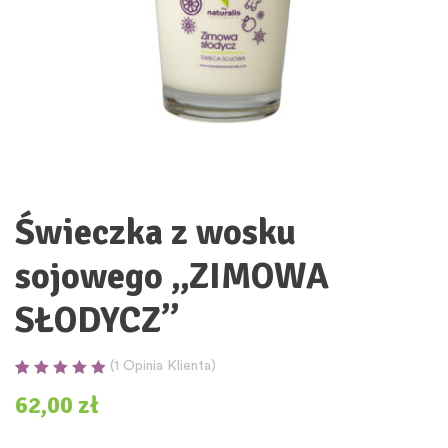
Świeczka z wosku
sojowego „ZIMOWA
SŁODYCZ”
(
1
Opinia Klienta)
Oceniony
1
5.00
62,00
zł
na 5 na
podstawie