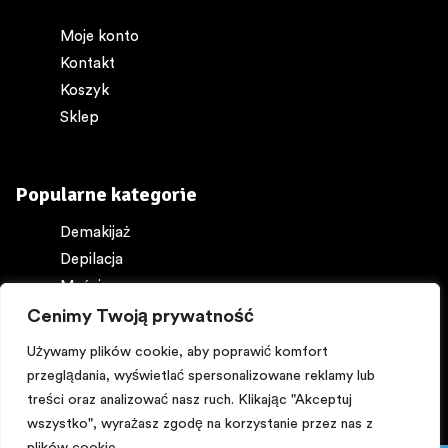
Moje konto
Kontakt
Koszyk
Sklep
Popularne kategorie
Demakijaż
Depilacja
Maści
Ochrona ciała
Cenimy Twoją prywatność
Perfumy
Używamy plików cookie, aby poprawić komfort
przeglądania, wyświetlać spersonalizowane reklamy lub
treści oraz analizować nasz ruch. Klikając "Akceptuj
wszystko", wyrażasz zgodę na korzystanie przez nas z