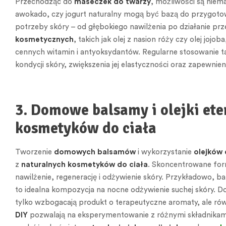
Przechodząc do
maseczek do twarzy
, możliwości są niema
awokado, czy jogurt naturalny mogą być bazą do przygot
potrzeby skóry – od głębokiego nawilżenia po działanie pr
kosmetycznych
, takich jak olej z nasion róży czy olej jo
cennych witamin i antyoksydantów. Regularne stosowanie t
kondycji skóry, zwiększenia jej elastyczności oraz zapewn
3. Domowe balsamy i olejki ete
kosmetyków do ciała
Tworzenie
domowych balsamów
i wykorzystanie
olejków 
z
naturalnych kosmetyków do ciała
. Skoncentrowane for
nawilżenie, regenerację i odżywienie skóry. Przykładowo, 
to idealna kompozycja na nocne odżywienie suchej skóry. 
tylko wzbogacają produkt o terapeutyczne aromaty, ale równ
DIY
pozwalają na eksperymentowanie z różnymi składnikami, 