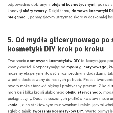
odpowiednio dobranymi
olejami kosmetycznymi
, pozwala
kondycji
skóry twarzy
. Dzięki temu,
domowe kosmetyki D
pielęgnacji
, pomagającym utrzymać skórę w doskonałej kondy
5. Od mydła glicerynowego po 
kosmetyki DIY krok po kroku
Tworzenie
domowych kosmetyków DIY
to fascynująca pod
kreatywności. Rozpoczynając od
mydła glicerynowego
, k
możemy eksperymentować z różnorodnymi dodatkami, takimi j
w pełni dostosowany do naszych potrzeb. Proces tworzenia 
mydło może stanowić piękny i praktyczny prezent. Z kolei
morskiej i kilku kropli ulubionego
olejku eterycznego
, mogą
pielęgnacyjny. Dodanie suszonych płatków kwiatów może uc
kąpieli
, z ich efektownym musowaniem i relaksującymi właśc
zgłębić tajniki
tworzenia kosmetyków DIY
. Warto pomyśle