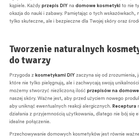
kąpiele. Każdy
przepis DIY
na
domowe kosmetyki
to nie t
okazja do nauki i zabawy. Pamiętając o tych wskazówkach,
tylko skuteczne, ale i bezpieczne dla Twojej skóry oraz śro
Tworzenie naturalnych kosmet
do twarzy
Przygoda z
kosmetykami DIY
zaczyna się od zrozumienia, 
które nie tylko pielęgnują, ale i zachwycają swoją unikalnoś
możemy stworzyć niezliczoną ilość
przepisów na domowe
naszej skóry. Ważne jest, aby przed użyciem nowego produ
aby uniknąć ewentualnych reakcji alergicznych.
Receptura
n
działania z przyjemnością użytkowania, dlatego nie bój si
idealne połączenie.
Przechowywanie domowych kosmetyków jest równie ważne,