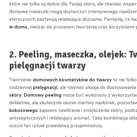
które nie tylko są dobre dla Twojej skóry, ale również wspiera
domowe maseczki mogą dostarczyć intensywnego nawilżenia
eterycznych zaoferują relaksujące doznania. Pamiętaj, że 
w domu
, ciesząc się procesem tworzenia oraz korzyściami p
2. Peeling, maseczka, olejek:
pielęgnacji twarzy
Tworzenie
domowych kosmetyków do twarzy
to nie tylk
codziennej
pielęgnacji
, ale również okazja do dostosowan
skóry
.
Domowy peeling
może być wykonany z wykorzystaniem
delikatnie, ale skutecznie usunie martwy naskórek, pozosta
kokosowego
zapewni nawilżenie i zmiękczenie skóry, podcz
antyseptycznych i relaksujący aromat. Taka kombinacja skła
uczyni ten rytuał prawdziwą przyjemnością.