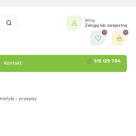
Witaj
Zaloguj lub zarejestruj
0
0
515 129 784
Kontakt
metyki – przepisy