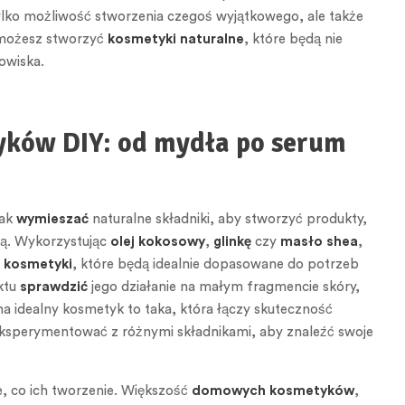
ylko możliwość stworzenia czegoś wyjątkowego, ale także
 możesz stworzyć
kosmetyki naturalne
, które będą nie
dowiska.
yków DIY: od mydła po serum
jak
wymieszać
naturalne składniki, aby stworzyć produkty,
cią. Wykorzystując
olej kokosowy
,
glinkę
czy
masło shea
,
 kosmetyki
, które będą idealnie dopasowane do potrzeb
ktu
sprawdzić
jego działanie na małym fragmencie skóry,
a idealny kosmetyk to taka, która łączy skuteczność
ę eksperymentować z różnymi składnikami, aby znaleźć swoje
 co ich tworzenie. Większość
domowych kosmetyków
,