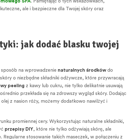
omowego SPA
. Pamiętając o tych wskazówkach,
skuteczne, ale i bezpieczne dla Twojej skóry oraz
yki: jak dodać blasku twojej
ko sposób na wprowadzenie
naturalnych środków
do
 skóry o niezbędne składniki odżywcze, które przywracają
wy peeling
z kawy lub cukru, nie tylko delikatnie usuwają
ośrednio przekłada się na zdrowszy wygląd skóry. Dodając
zy olej z nasion róży, możemy dodatkowo nawilżyć i
runku promiennej cery. Wykorzystując naturalne składniki,
zyć
przepisy DIY
, które nie tylko odżywiają skórę, ale
. Regularne stosowanie takich maseczek, w połączeniu z