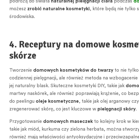
podróżą do świata
naturalnej pielęgnacji ciała
podczas
d
możesz
zrobić naturalne kosmetyki
, które będą nie tylko 
środowiska.
4. Receptury na domowe kosmet
skórze
Tworzenie
domowych kosmetyków do twarzy
to nie tyl
codziennej pielęgnacji, ale również metoda na wzbogacenie
jej naturalny blask. Skuteczne kosmetyki DIY, takie jak
domo
martwy naskórek, ale również poprawiają krążenie, co bezp
do peelingu
oleje kosmetyczne
, takie jak olej arganowy c
zregenerować skórę, co jest kluczowe w
pielęgnacji skóry
.
Przygotowanie
domowych maseczek
to kolejny krok w kie
takie jak miód, kurkuma czy zielona herbata, można stwor
również mają właściwości antyoksydacyjne i przeciwzapalne