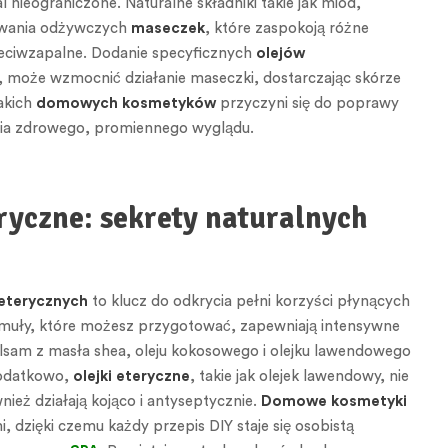
l nieograniczone. Naturalne składniki takie jak miód,
owania odżywczych
maseczek
, które zaspokoją różne
zeciwzapalne. Dodanie specyficznych
olejów
joba, może wzmocnić działanie maseczki, dostarczając skórze
akich
domowych kosmetyków
przyczyni się do poprawy
ienia zdrowego, promiennego wyglądu.
ryczne: sekrety naturalnych
eterycznych
to klucz do odkrycia pełni korzyści płynących
muły, które możesz przygotować, zapewniają intensywne
balsam z masła shea, oleju kokosowego i olejku lawendowego
Dodatkowo,
olejki eteryczne
, takie jak olejek lawendowy, nie
ież działają kojąco i antyseptycznie.
Domowe kosmetyki
dzięki czemu każdy przepis DIY staje się osobistą