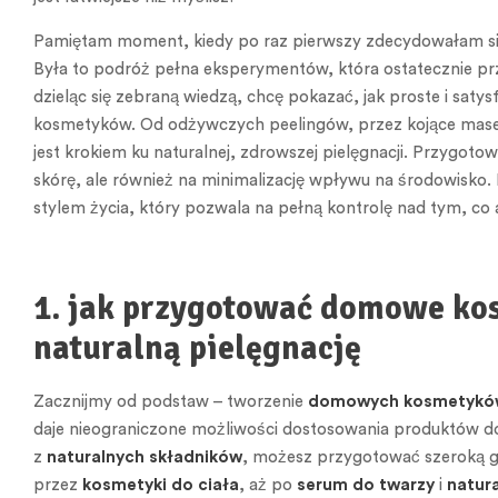
Pamiętam moment, kiedy po raz pierwszy zdecydowałam s
Była to podróż pełna eksperymentów, która ostatecznie prz
dzieląc się zebraną wiedzą, chcę pokazać, jak proste i sa
kosmetyków. Od odżywczych peelingów, przez kojące masecz
jest krokiem ku naturalnej, zdrowszej pielęgnacji. Przygo
skórę, ale również na minimalizację wpływu na środowisko. D
stylem życia, który pozwala na pełną kontrolę nad tym, co 
1. jak przygotować domowe kos
naturalną pielęgnację
Zacznijmy od podstaw – tworzenie
domowych kosmetykó
daje nieograniczone możliwości dostosowania produktów do
z
naturalnych składników
, możesz przygotować szeroką 
przez
kosmetyki do ciała
, aż po
serum do twarzy
i
natur