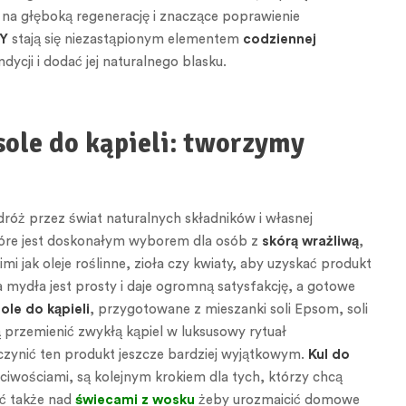
 na głęboką regenerację i znaczące poprawienie
IY
stają się niezastąpionym elementem
codziennej
cji i dodać jej naturalnego blasku.
sole do kąpieli: tworzymy
róż przez świat naturalnych składników i własnej
tóre jest doskonałym wyborem dla osób z
skórą wrażliwą
,
ak oleje roślinne, zioła czy kwiaty, aby uzyskać produkt
mydła jest prosty i daje ogromną satysfakcję, a gotowe
sole do kąpieli
, przygotowane z mieszanki soli Epsom, soli
 przemienić zwykłą kąpiel w luksusowy rytuał
zynić ten produkt jeszcze bardziej wyjątkowym.
Kul do
iwościami, są kolejnym krokiem dla tych, którzy chcą
ć także nad
świecami z wosku
żeby urozmaicić domowe