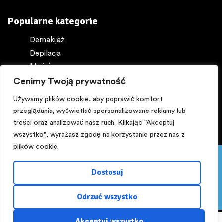
Popularne kategorie
Demakijaż
Depilacja
Maści
Ochrona ciała
Cenimy Twoją prywatność
Perfumy
Używamy plików cookie, aby poprawić komfort
przeglądania, wyświetlać spersonalizowane reklamy lub
treści oraz analizować nasz ruch. Klikając "Akceptuj
wszystko", wyrażasz zgodę na korzystanie przez nas z
plików cookie.
Pięknego dnia:) PROMOCJA! Z kuponem ,,lato,, -15%
Copyright © 2025
NA WSZYSTKO powyżej 200 zł do 16 sierpnia.
Dostosuj
Zapraszamy!!!
Zaprojektowane przez
rusz.to
Odrzuć wszystko
Odrzuć
Akceptuj wszystko