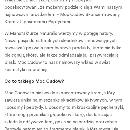
świat pielęgnacji skóry. Jesteśmy niezwykle
podekscytowani, że możemy podzielić się z Wami naszym
najnowszym arcydziełem – Moc Cudów Skoncentrowany
Krem z Liposomami i Peptydami.
W Manufakturze Naturalis wierzymy w potęgę natury.
Nasza pasja do naturalnych składników i innowacyjnych
rozwiązań pozwala nam tworzyć produkty, które nie tylko
pielęgnują skórę, ale także odmładzają ją i przywracają jej
blask. Moc Cudów to nasz najnowszy wkład w świat
kosmetyki naturalnej.
Co to takiego Moc Cudów?
Moc Cudów to niezwykle skoncentrowany krem, który
zawiera unikalną mieszankę składników aktywnych, w tym
liposomy i peptydy. Liposomy to mikroskopijne pęcherzyki,
które mogą przenikać głęboko w skórę, dostarczając
składniki odżywcze tam, gdzie są najbardziej potrzebne.
Peptydy natomiast to fragmenty białek, które stymulują