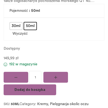
także oligosacharyd pochodzenia morskiego QT 40.…
Pojemność
: 50ml
30ml
50ml
Wyczyść
Dostępny
149,99
zł
192 w magazynie
Dodaj do koszyka
Category:
Kremy
, 
Pielęgnacja okolic oczu
SKU:
50ML