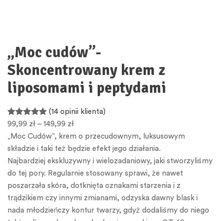
„Moc cudów”-
Skoncentrowany krem z
liposomami i peptydami
(14 opinii klienta)
Oceniony
14
99,99
zł
–
149,99
zł
5.00
na 5 na
„Moc Cudów”, krem o przecudownym, luksusowym
podstawie
składzie i taki też będzie efekt jego działania.
ocen
Najbardziej ekskluzywny i wielozadaniowy, jaki stworzyliśmy
klientów
do tej pory. Regularnie stosowany sprawi, że nawet
poszarzała skóra, dotknięta oznakami starzenia i z
trądzikiem czy innymi zmianami, odzyska dawny blask i
nada młodzieńczy kontur twarzy, gdyż dodaliśmy do niego