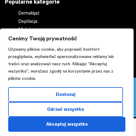
Popularne kategorie
Demakijaż
Depilacja
Maści
Ochrona ciała
Cenimy Twoją prywatność
Perfumy
Używamy plików cookie, aby poprawić komfort
przeglądania, wyświetlać spersonalizowane reklamy lub
treści oraz analizować nasz ruch. Klikając "Akceptuj
wszystko", wyrażasz zgodę na korzystanie przez nas z
plików cookie.
Pięknego dnia:) PROMOCJA! Z kuponem ,,lato,, -15%
Copyright © 2025
NA WSZYSTKO powyżej 200 zł do 16 sierpnia.
Dostosuj
Zapraszamy!!!
Zaprojektowane przez
rusz.to
Odrzuć wszystko
Odrzuć
Akceptuj wszystko
Sklep
Moje konto
Lista życzeń
Szukaj