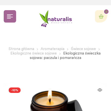
0
Strona główna
Aromaterapia
Świece sojowe
Ekologiczne świece sojowe
Ekologiczna świeczka
sojowa: paczula i pomarańcza
-10%