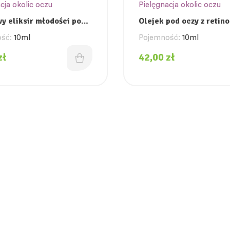
cja okolic oczu
Pielęgnacja okolic oczu
 eliksir młodości pod
Olejek pod oczy z retin
ść:
10ml
Pojemność:
10ml
zł
42,00
zł