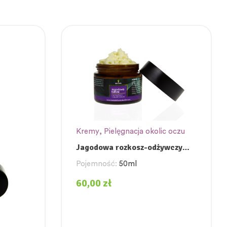
Kremy
,
Pielęgnacja okolic oczu
Jagodowa rozkosz-odżywczy
krem ze stabilną witaminą c i
Pojemność:
50ml
olejem cacay
60,00
zł