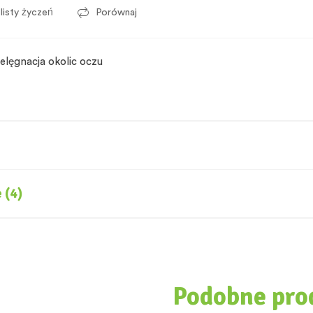
listy życzeń
Porównaj
ielęgnacja okolic oczu
 (4)
Podobne pro