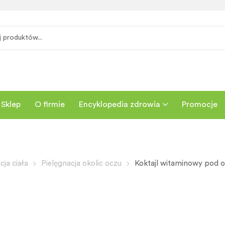
Sklep
O firmie
Encyklopedia zdrowia
Promocje
cja ciała
Pielęgnacja okolic oczu
Koktajl witaminowy pod oc