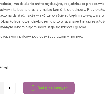
odości) ma działanie antyoksydacyjne, rozjaśniające przebarwie
astyny i kolagenu oraz stymuluje komórki do odnowy. Przy dłuż
aczyna działać, także w skórze właściwej. Ujędrnia żywą warstwę
kna kolagenowe, dzięki czemu przywracana jest jej sprężystość
wanym lekkim olejom skóra staje się miękka i gładka .
opuszkami palców pod oczy i zostawiamy na noc.
30ml
Dodaj do koszyka