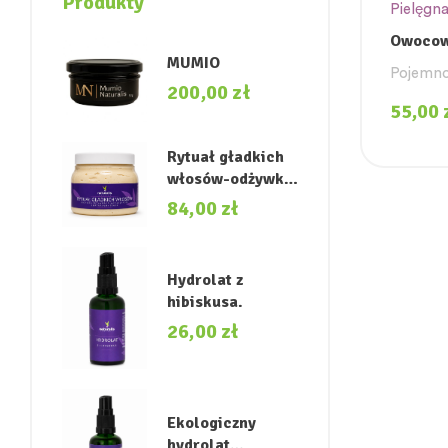
Produkty
Pielęgna
Owocowy
MUMIO
oczy
Pojemno
200,00
zł
55,00
Rytuał gładkich
włosów-odżywka
przywracająca
84,00
zł
miękkość i
naturalny blask.
Hydrolat z
hibiskusa.
26,00
zł
Ekologiczny
hydrolat