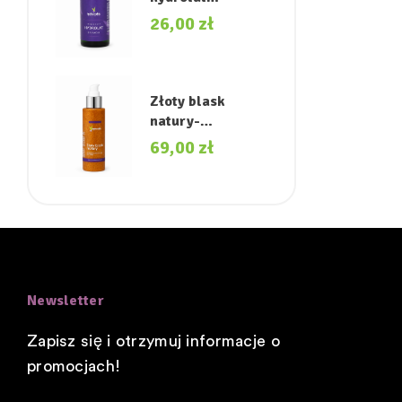
akacjowy.
26,00
zł
Złoty blask
natury-
rozświetlający
69,00
zł
olejek do ciała.
Newsletter
Zapisz się i otrzymuj informacje o
promocjach!