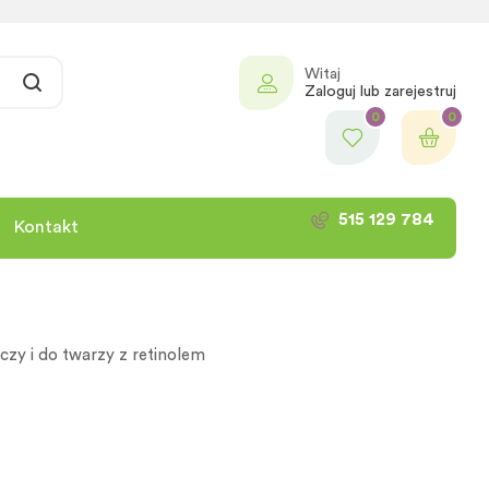
Witaj
Zaloguj lub zarejestruj
0
0
515 129 784
Kontakt
zy i do twarzy z retinolem