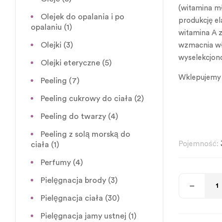
(witamina mł
Olejek do opalania i po
produkcję el
opalaniu
(1)
witamina A z
Olejki
(3)
wzmacnia włó
wyselekcjono
Olejki eteryczne
(5)
Wklepujemy 
Peeling
(7)
Peeling cukrowy do ciała
(2)
Peeling do twarzy
(4)
Peeling z solą morską do
Pojemność:
ciała
(1)
Perfumy
(4)
Pielęgnacja brody
(3)
Pielęgnacja ciała
(30)
Pielęgnacja jamy ustnej
(1)