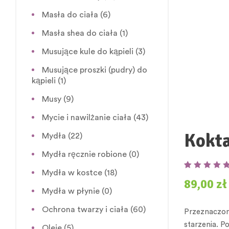
Masła do ciała
(6)
Masła shea do ciała
(1)
Musujące kule do kąpieli
(3)
Musujące proszki (pudry) do
kąpieli
(1)
Musy
(9)
Mycie i nawilżanie ciała
(43)
Kokta
Mydła
(22)
Mydła ręcznie robione
(0)
Mydła w kostce
(18)
Oceniony
4
5.00
89,00
zł
na 5 na
Mydła w płynie
(0)
podstawie
ocen klientów
Ochrona twarzy i ciała
(60)
Przeznaczony
starzenia. P
Oleje
(5)