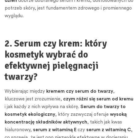
dzień
dobrze dobranego serum i kremu, dostosowanych do
potrzeb skóry, jest fundamentem zdrowego i promiennego
wyglądu.
2. Serum czy krem: który
kosmetyk wybrać do
efektywnej pielęgnacji
twarzy?
Wybierając między
kremem czy serum do twarzy
,
kluczowe jest zrozumienie,
czym różni się serum od kremu
i jak każdy z nich wpływa na skórę.
Serum do twarzy to
kosmetyk ekologiczny
, który zazwyczaj oferuje
wysoką
koncentrację składników aktywnych
, takich jak kwas
hialuronowy,
serum z witaminą E
czy
serum z witaminą C
,
co sprawia, że jest ono niezwykle efektywne w docieraniu