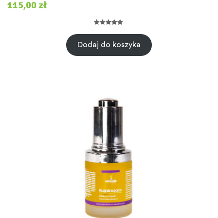
115,00
zł
Oceniony
5
5.00
na 5 na
Dodaj do koszyka
podstawie
ocen
klientów