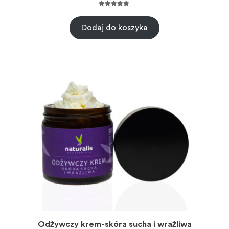
Oceniony
2
5.00
na 5 na
Dodaj do koszyka
podstawie
ocen
klientów
Odżywczy krem-skóra sucha i wrażliwa