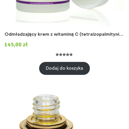
Odmładzający krem z witaminą C (tetraizopalmitynian
askorbylu)
145,00
zł
Oceniony
6
5.00
na 5 na
Dodaj do koszyka
podstawie
ocen
klientów