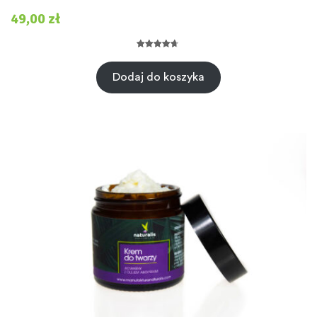
49,00
zł
Oceniony
5
4.80
na 5
Dodaj do koszyka
na
podstawie
ocen
klientów