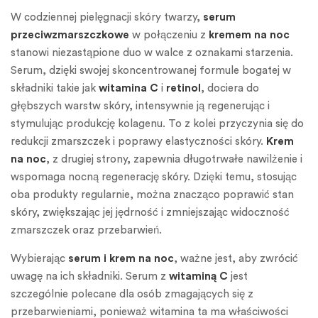
W codziennej pielęgnacji skóry twarzy,
serum
przeciwzmarszczkowe
w połączeniu z
kremem na noc
stanowi niezastąpione duo w walce z oznakami starzenia.
Serum, dzięki swojej skoncentrowanej formule bogatej w
składniki takie jak
witamina C
i
retinol
, dociera do
głębszych warstw skóry, intensywnie ją regenerując i
stymulując produkcję kolagenu. To z kolei przyczynia się do
redukcji zmarszczek i poprawy elastyczności skóry.
Krem
na noc
, z drugiej strony, zapewnia długotrwałe nawilżenie i
wspomaga nocną regenerację skóry. Dzięki temu, stosując
oba produkty regularnie, można znacząco poprawić stan
skóry, zwiększając jej jędrność i zmniejszając widoczność
zmarszczek oraz przebarwień.
Wybierając
serum i krem na noc
, ważne jest, aby zwrócić
uwagę na ich składniki. Serum z
witaminą C
jest
szczególnie polecane dla osób zmagających się z
przebarwieniami, ponieważ witamina ta ma właściwości