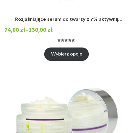
Rozjaśniające serum do twarzy z 7% aktywną
witaminą C
74,00
zł
–
130,00
zł
Oceniony
5
5.00
na 5 na
Wybierz opcje
podstawie
ocen
klientów